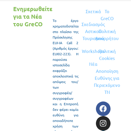
Ενημερωθείτε
Σχετικά
To
για τα Νέα
GreCO
Το έργο
του GreCO
Σχεδιασμός
χρηματοδοτείται
Αστικού
Πολιτική
στο πλαίσιο της
Πρόσκλησης
Τουρισμού
Απορρήτου
EUI-IA Call 2
(Αριθμός έργου:
Workshops
Πολιτική
EUI02-223). Η
Cookies
παρούσα
Νέα
ιστοσελίδα
εκφράζει
Αποποίηση
Μάιος 30, 2026
/
αποκλειστικά τις
Ευθύνης για
The GRECO
απόψεις του/
Περιεχόμενο
των
Project
ΤΝ
συγγραφέα/
proudly
συγγραφέων
participated
F
I
L
και η Επιτροπή
in Attica
δεν φέρει καμία
a
n
i
ευθύνη για
Green Expo,
c
s
n
οποιαδήποτε
Greece’s
e
t
k
χρήση των
leading